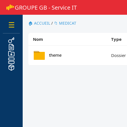
GROUPE GB - Service IT
🏠 ACCUEIL
/
📁 MEDICAT
☰
Nom
Type
theme
Dossier